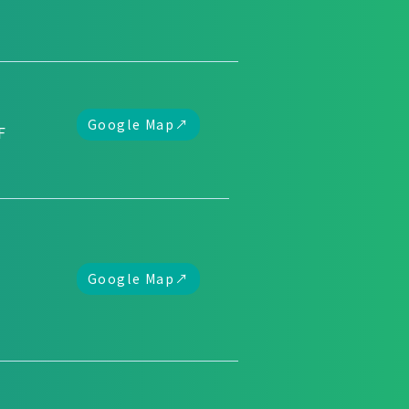
Google Map↗
F
Google Map↗